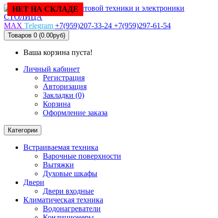
НЕТ НА СКЛАДЕ
НЕТ НА СКЛАДЕ
НЕТ НА СКЛАДЕ
НЕТ НА СКЛАДЕ
НЕТ НА СКЛАДЕ
НЕТ НА СКЛАДЕ
НЕТ НА СКЛАДЕ
НЕТ НА СКЛАДЕ
НЕТ НА СКЛАДЕ
MAX
Telegram
+7(959)207-33-24
+7(959)297-61-54
Товаров 0 (0.00руб)
Ваша корзина пуста!
Личный кабинет
Регистрация
Авторизация
Закладки (0)
Корзина
Оформление заказа
Категории
Встраиваемая техника
Варочные поверхности
Вытяжки
Духовые шкафы
Двери
Двери входные
Климатическая техника
Водонагреватели
Кондиционеры