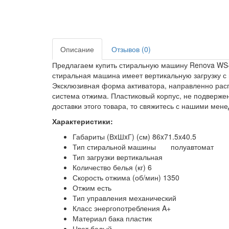
Описание
Отзывов (0)
Предлагаем купить стиральную машину Renova WS-6
стиральная машина имеет вертикальную загрузку с
Эксклюзивная форма активатора, направленно распр
система отжима. Пластиковый корпус, не подверже
доставки этого товара, то свяжитесь с нашими ме
Характеристики:
Габариты (ВxШxГ) (см) 86x71.5x40.5
Тип стиральной машины
полуавтомат
Тип загрузки вертикальная
Количество белья (кг) 6
Скорость отжима (об/мин) 1350
Отжим есть
Тип управления механический
Класс энергопотребления A+
Материал бака пластик
Цвет белый