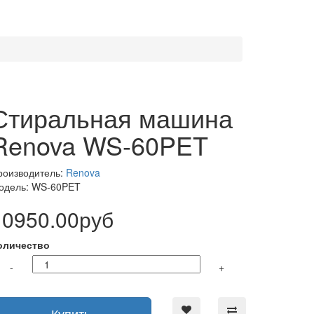
Стиральная машина
Renova WS-60PET
роизводитель:
Renova
одель: WS-60PET
10950.00руб
оличество
-
+
Купить