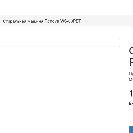
Стиральная машина Renova WS-60PET
П
М
К