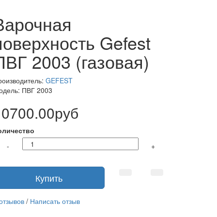
Варочная
поверхность Gefest
ПВГ 2003 (газовая)
роизводитель:
GEFEST
одель: ПВГ 2003
10700.00руб
оличество
-
+
Купить
 отзывов
/
Написать отзыв