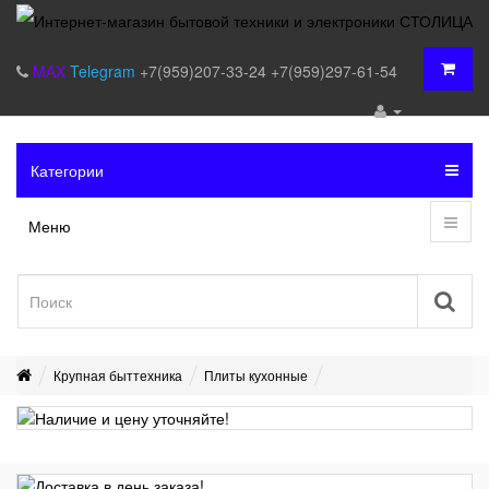
MAX
Telegram
+7(959)207-33-24
+7(959)297-61-54
Категории
Меню
Крупная быттехника
Плиты кухонные