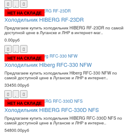
НЕТ НА СКЛАДЕ
Холодильник HIBERG RF-23DR
Предлагаем купить холодильник HIBERG RF-23DR по самой
доступной цене в Луганске и ЛНР в интернет-маг..
0.00руб
НЕТ НА СКЛАДЕ
Холодильник Hiberg RFC-330 NFW
Предлагаем купить холодильник Hiberg RFC-330 NFW по
самой доступной цене в Луганске и ЛНР в интернет..
33450.00руб
НЕТ НА СКЛАДЕ
Холодильник HIBERG RFC-330D NFS
Предлагаем купить холодильник HIBERG RFC-330D NFS по
самой доступной цене в Луганске и ЛНР в интерне..
54800.00руб