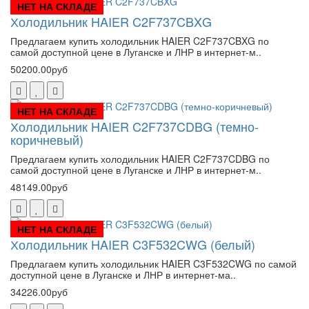
НЕТ НА СКЛАДЕ
Холодильник HAIER C2F737CBXG
Предлагаем купить холодильник HAIER C2F737CBXG по
самой доступной цене в Луганске и ЛНР в интернет-м..
50200.00руб
НЕТ НА СКЛАДЕ
Холодильник HAIER C2F737CDBG (темно-
коричневый)
Предлагаем купить холодильник HAIER C2F737CDBG по
самой доступной цене в Луганске и ЛНР в интернет-м..
48149.00руб
НЕТ НА СКЛАДЕ
Холодильник HAIER C3F532CWG (белый)
Предлагаем купить холодильник HAIER C3F532CWG по самой
доступной цене в Луганске и ЛНР в интернет-ма..
34226.00руб