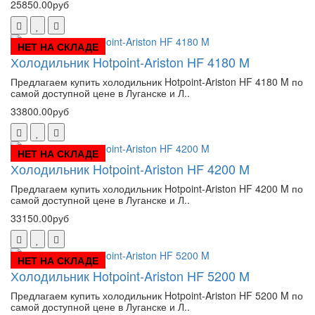
25850.00руб
НЕТ НА СКЛАДЕ
Холодильник Hotpoint-Ariston HF 4180 M
Предлагаем купить холодильник Hotpoint-Ariston HF 4180 M по
самой доступной цене в Луганске и Л..
33800.00руб
НЕТ НА СКЛАДЕ
Холодильник Hotpoint-Ariston HF 4200 M
Предлагаем купить холодильник Hotpoint-Ariston HF 4200 M по
самой доступной цене в Луганске и Л..
33150.00руб
НЕТ НА СКЛАДЕ
Холодильник Hotpoint-Ariston HF 5200 M
Предлагаем купить холодильник Hotpoint-Ariston HF 5200 M по
самой доступной цене в Луганске и Л..