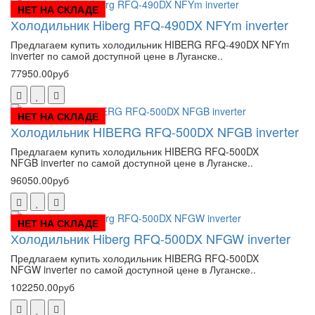
НЕТ НА СКЛАДЕ
Холодильник Hiberg RFQ-490DX NFYm inverter
Предлагаем купить холодильник HIBERG RFQ-490DX NFYm
inverter по самой доступной цене в Луганске..
77950.00руб
НЕТ НА СКЛАДЕ
Холодильник HIBERG RFQ-500DX NFGB inverter
Предлагаем купить холодильник HIBERG RFQ-500DX
NFGB inverter по самой доступной цене в Луганске..
96050.00руб
НЕТ НА СКЛАДЕ
Холодильник Hiberg RFQ-500DX NFGW inverter
Предлагаем купить холодильник HIBERG RFQ-500DX
NFGW inverter по самой доступной цене в Луганске..
102250.00руб