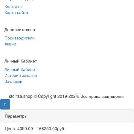
Контакты
Карта сайта
Дополнительно
Производители
Акции
Личный Кабинет
Личный Кабинет
История заказов
Закладки
stolitsa.shop © Copyright 2019-2024. Все права защищены.
Параметры
Цена
4050.00
-
168250.00
руб