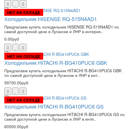
НЕТ НА СКЛАДЕ
Холодильник HISENSE RQ-515N4AD1
Предлагаем купить холодильник HISENSE RQ-515N4AD1 по
самой доступной цене в Луганске и ЛНР в интерне..
0.00руб
НЕТ НА СКЛАДЕ
Холодильник HITACHI R-BG410PUC6 GBK
Предлагаем купить холодильник HITACHI R-BG410PUC6 GBK
по самой доступной цене в Луганске и ЛНР в инт..
59700.00руб
НЕТ НА СКЛАДЕ
Холодильник HITACHI R-BG410PUC6 GS
Предлагаем купить холодильник HITACHI R-BG410PUC6 GS по
самой доступной цене в Луганске и ЛНР в инте..
60500.00руб