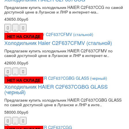
Предлагаем купить холодильник HAIER C2F637CCG по самой
доступной цене в Луганске и ЛНР в интернет-ма..
43650.00руб
НЕТ НА СКЛАДЕ
Холодильник Haier C2F637CFMV (стальной)
Предлагаем купить холодильник HAIER C2F637CFMV по
самой доступной цене в Луганске и ЛНР в интернет-м..
42600.00руб
НЕТ НА СКЛАДЕ
Холодильник HAIER C2F637CGBG GLASS
(черный)
Предлагаем купить холодильник HAIER C2F637CGBG GLASS
по самой доступной цене в Луганске и ЛНР в инте..
58000.00руб