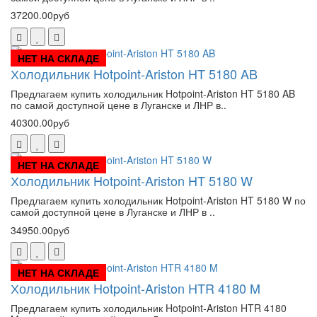
37200.00руб
НЕТ НА СКЛАДЕ
Холодильник Hotpoint-Ariston HT 5180 AB
Предлагаем купить холодильник Hotpoint-Ariston HT 5180 AB
по самой доступной цене в Луганске и ЛНР в..
40300.00руб
НЕТ НА СКЛАДЕ
Холодильник Hotpoint-Ariston HT 5180 W
Предлагаем купить холодильник Hotpoint-Ariston HT 5180 W по
самой доступной цене в Луганске и ЛНР в ..
34950.00руб
НЕТ НА СКЛАДЕ
Холодильник Hotpoint-Ariston HTR 4180 M
Предлагаем купить холодильник Hotpoint-Ariston HTR 4180