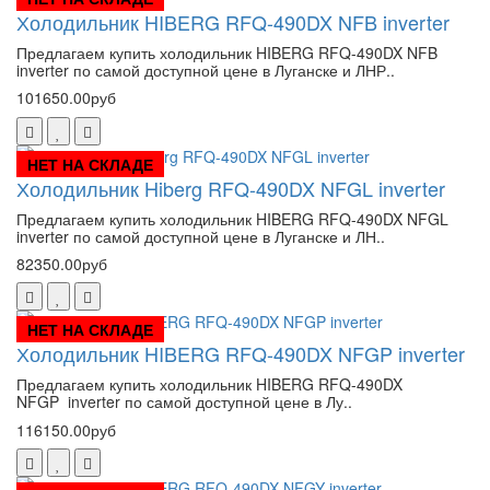
Холодильник HIBERG RFQ-490DX NFB inverter
Предлагаем купить холодильник HIBERG RFQ-490DX NFB
inverter по самой доступной цене в Луганске и ЛНР..
101650.00руб
НЕТ НА СКЛАДЕ
Холодильник Hiberg RFQ-490DX NFGL inverter
Предлагаем купить холодильник HIBERG RFQ-490DX NFGL
inverter по самой доступной цене в Луганске и ЛН..
82350.00руб
НЕТ НА СКЛАДЕ
Холодильник HIBERG RFQ-490DX NFGP inverter
Предлагаем купить холодильник HIBERG RFQ-490DX
NFGP inverter по самой доступной цене в Лу..
116150.00руб