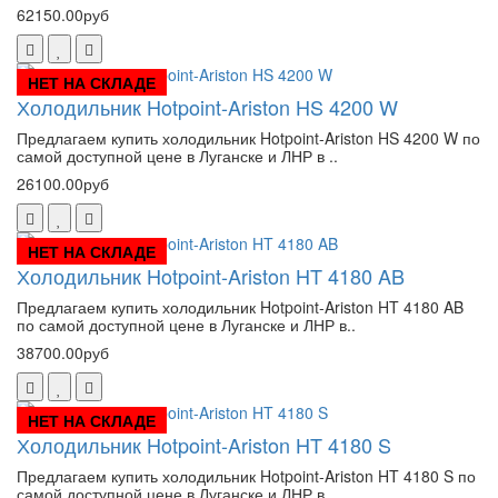
62150.00руб
НЕТ НА СКЛАДЕ
Холодильник Hotpoint-Ariston HS 4200 W
Предлагаем купить холодильник Hotpoint-Ariston HS 4200 W по
самой доступной цене в Луганске и ЛНР в ..
26100.00руб
НЕТ НА СКЛАДЕ
Холодильник Hotpoint-Ariston HT 4180 AB
Предлагаем купить холодильник Hotpoint-Ariston HT 4180 AB
по самой доступной цене в Луганске и ЛНР в..
38700.00руб
НЕТ НА СКЛАДЕ
Холодильник Hotpoint-Ariston HT 4180 S
Предлагаем купить холодильник Hotpoint-Ariston HT 4180 S по
самой доступной цене в Луганске и ЛНР в ..