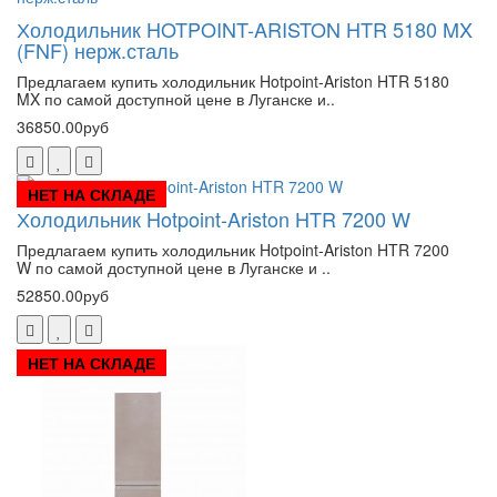
Холодильник HOTPOINT-ARISTON HTR 5180 MX
(FNF) нерж.сталь
Предлагаем купить холодильник Hotpoint-Ariston HTR 5180
MX по самой доступной цене в Луганске и..
36850.00руб
НЕТ НА СКЛАДЕ
Холодильник Hotpoint-Ariston HTR 7200 W
Предлагаем купить холодильник Hotpoint-Ariston HTR 7200
W по самой доступной цене в Луганске и ..
52850.00руб
НЕТ НА СКЛАДЕ