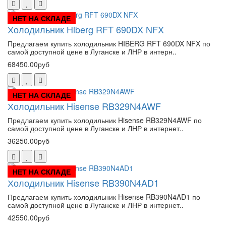
НЕТ НА СКЛАДЕ
Холодильник Hiberg RFT 690DX NFX
Предлагаем купить холодильник HIBERG RFT 690DX NFX по
самой доступной цене в Луганске и ЛНР в интерн..
68450.00руб
НЕТ НА СКЛАДЕ
Холодильник Hisense RB329N4AWF
Предлагаем купить холодильник Hisense RB329N4AWF по
самой доступной цене в Луганске и ЛНР в интернет..
36250.00руб
НЕТ НА СКЛАДЕ
Холодильник Hisense RB390N4AD1
Предлагаем купить холодильник Hisense RB390N4AD1 по
самой доступной цене в Луганске и ЛНР в интернет..
42550.00руб