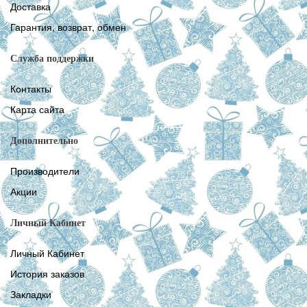
Доставка
Гарантия, возврат, обмен
Служба поддержки
Контакты
Карта сайта
Дополнительно
Производители
Акции
Личный Кабинет
Личный Кабинет
История заказов
Закладки