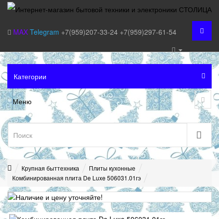
MAX
Telegram
+7(959)207-33-24
+7(959)297-61-54
Категории
Меню
Крупная быттехника
Плиты кухонные
Комбинированная плита De Luxe 506031.01гэ