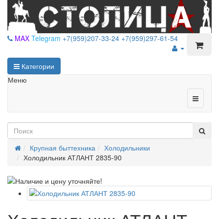
MAX
Telegram
+7(959)207-33-24
+7(959)297-61-54
Категории
Меню
Крупная быттехника
Холодильники
Холодильник АТЛАНТ 2835-90