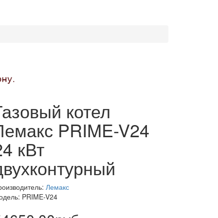
Газовый котел
Лемакс PRIME-V24
24 кВт
двухконтурный
роизводитель:
Лемакс
одель: PRIME-V24