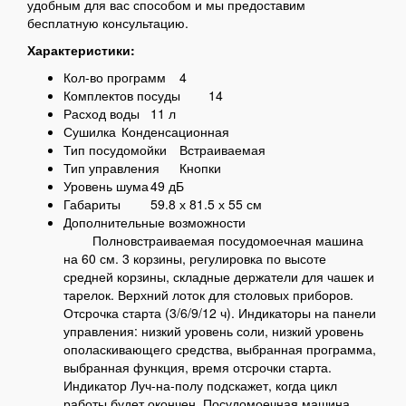
удобным для вас способом и мы предоставим
бесплатную консультацию.
Характеристики:
Кол-во программ
4
Комплектов посуды
14
Расход воды
11 л
Сушилка
Конденсационная
Тип посудомойки
Встраиваемая
Тип управления
Кнопки
Уровень шума
49 дБ
Габариты
59.8 х 81.5 х 55 см
Дополнительные возможности
Полновстраиваемая посудомоечная машина
на 60 см. 3 корзины, регулировка по высоте
средней корзины, складные держатели для чашек и
тарелок. Верхний лоток для столовых приборов.
Отсрочка старта (3/6/9/12 ч). Индикаторы на панели
управления: низкий уровень соли, низкий уровень
ополаскивающего средства, выбранная программа,
выбранная функция, время отсрочки старта.
Индикатор Луч-на-полу подскажет, когда цикл
работы будет окончен. Посудомоечная машина