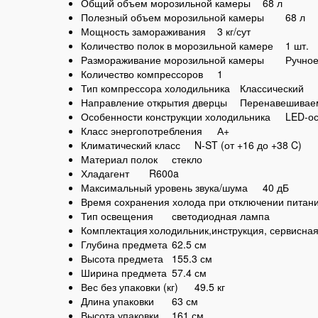
Общий объем морозильной камеры
68 л
Полезный объем морозильной камеры
68 л
Мощность замораживания
3 кг/сут
Количество полок в морозильной камере
1 шт.
Размораживание морозильной камеры
Ручно
Количество компрессоров
1
Тип компрессора холодильника
Классический
Направление открытия дверцы
Перенавешивае
Особенности конструкции холодильника
LED-ос
Класс энергопотребления
А+
Климатический класс
N-ST (от +16 до +38 C)
Материал полок
стекло
Хладагент
R600a
Максимальный уровень звука/шума
40 дБ
Время сохранения холода при отключении питан
Тип освещения
светодиодная лампа
Комплектация
холодильник,инструкция, сервисная
Глубина предмета
62.5 см
Высота предмета
155.3 см
Ширина предмета
57.4 см
Вес без упаковки (кг)
49.5 кг
Длина упаковки
63 см
Высота упаковки
161 см