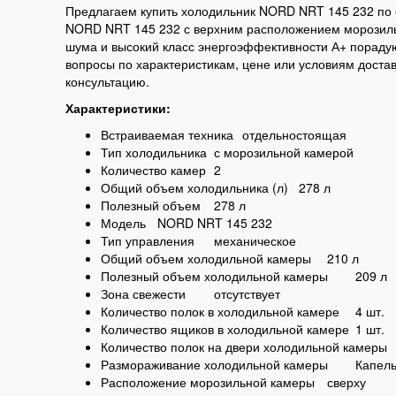
Предлагаем купить холодильник NORD NRT 145 232 по с
NORD NRT 145 232 с верхним расположением морозильн
шума и высокий класс энергоэффективности А+ порадуют
вопросы по характеристикам, цене или условиям доста
консультацию.
Характеристики:
Встраиваемая техника
отдельностоящая
Тип холодильника
с морозильной камерой
Количество камер
2
Общий объем холодильника (л)
278 л
Полезный объем
278 л
Модель
NORD NRT 145 232
Тип управления
механическое
Общий объем холодильной камеры
210 л
Полезный объем холодильной камеры
209 л
Зона свежести
отсутствует
Количество полок в холодильной камере
4 шт.
Количество ящиков в холодильной камере
1 шт.
Количество полок на двери холодильной камеры
Размораживание холодильной камеры
Капель
Расположение морозильной камеры
сверху