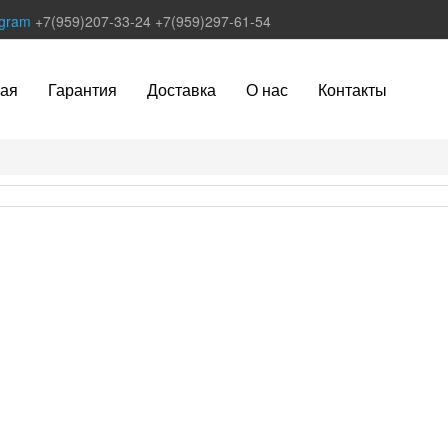
egram
+7(959)207-33-24
+7(959)297-61-54
ная
Гарантия
Доставка
О нас
Контакты