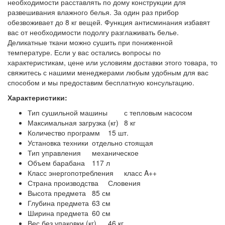
необходимости расставлять по дому конструкции для
развешивания влажного белья. За один раз прибор
обезвоживает до 8 кг вещей. Функция антисминания избавят
вас от необходимости подолгу разглаживать белье.
Деликатные ткани можно сушить при пониженной
температуре. Если у вас остались вопросы по
характеристикам, цене или условиям доставки этого товара, то
свяжитесь с нашими менеджерами любым удобным для вас
способом и мы предоставим бесплатную консультацию.
Характеристики:
Тип сушильной машины
с тепловым насосом
Максимальная загрузка (кг)
8 кг
Количество программ
15 шт.
Установка техники
отдельно стоящая
Тип управления
механическое
Объем барабана
117 л
Класс энергопотребления
класс A++
Страна производства
Словения
Высота предмета
85 см
Глубина предмета
63 см
Ширина предмета
60 см
Вес без упаковки (кг)
46 кг