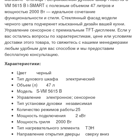
VM 5615 B i-SMART с полезным объемом 47 литров и
мощностью 2000 Вт — идеальное сочетание
функциональности и стиля. Стеклянный фасад модели
черного цвета подчеркнет изысканный дизайн вашей кухни.
Управление сенсорное с премиальным TFT-дисплеем. Если у
вас остались вопросы по характеристикам, цене или условиям
доставки этого товара, то свяжитесь с нашими менеджерами
любым удобным для вас способом и мы предоставим
бесплатную консультацию.
Характеристики:
Цвет
черный
Тип духового шкафа
электрический
Объем (л)
47 л
Модель
S-VM 5615 B
Управление
электронное; сенсорное
Тип установки духовки
независимая
Количество режимов работы
25
Мощность подключения
2 кВт
Мощность гриля
2000 Вт
Тип нагревательного элемента
ТЭН
Направление открытия дверцы
сверху вниз