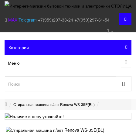
MAX
Telegram
+7(959)207-33-24
+7(959)297-61-54
Категории
Меню
Стиральная машина п/авт Renova WS-35E(BL)