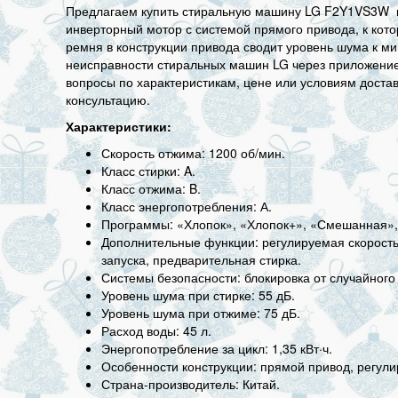
Предлагаем купить стиральную машину LG F2Y1VS3W по 
инверторный мотор с системой прямого привода, к кото
ремня в конструкции привода сводит уровень шума к м
неисправности стиральных машин LG через приложение,
вопросы по характеристикам, цене или условиям доста
консультацию.
Характеристики:
Скорость отжима: 1200 об/мин.
Класс стирки: A.
Класс отжима: B.
Класс энергопотребления: А.
Программы: «Хлопок», «Хлопок+», «Смешанная», 
Дополнительные функции: регулируемая скорость 
запуска, предварительная стирка.
Системы безопасности: блокировка от случайного
Уровень шума при стирке: 55 дБ.
Уровень шума при отжиме: 75 дБ.
Расход воды: 45 л.
Энергопотребление за цикл: 1,35 кВт·ч.
Особенности конструкции: прямой привод, регул
Страна-производитель: Китай.