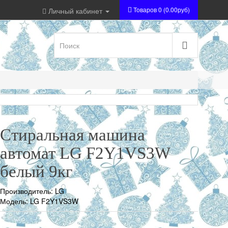
Товаров 0 (0.00руб)
Личный кабинет
Стиральная машина
автомат LG F2Y1VS3W
белый 9кг
Производитель:
LG
Модель: LG F2Y1VS3W