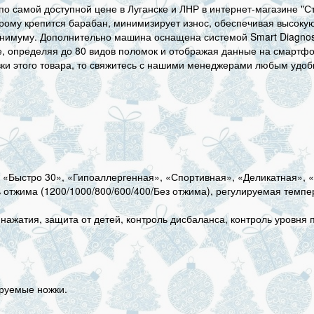
самой доступной цене в Луганске и ЛНР в интернет-магазине "Ст
рому крепится барабан, минимизирует износ, обеспечивая высокую 
инимуму. Дополнительно машина оснащена системой Smart Diagnosi
 определяя до 80 видов поломок и отображая данные на смартфоне
вки этого товара, то свяжитесь с нашими менеджерами любым удо
«Быстро 30», «Гипоаллергенная», «Спортивная», «Деликатная», 
отжима (1200/1000/800/600/400/Без отжима), регулируемая темпера
 нажатия, защита от детей, контроль дисбаланса, контроль уровня
ируемые ножки.