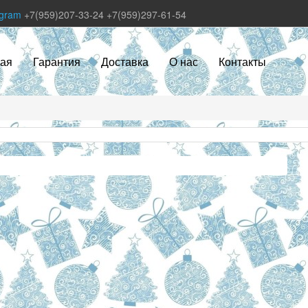
egram
+7(959)207-33-24
+7(959)297-61-54
ная
Гарантия
Доставка
О нас
Контакты