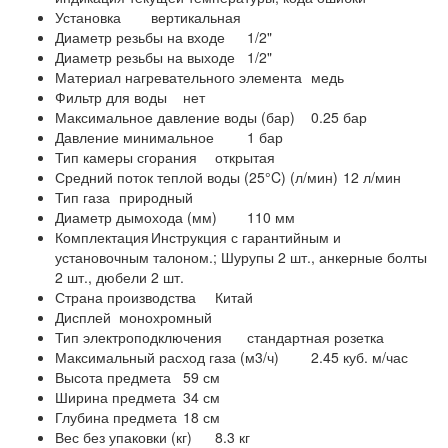
Установка
вертикальная
Диаметр резьбы на входе
1/2"
Диаметр резьбы на выходе
1/2"
Материал нагревательного элемента
медь
Фильтр для воды
нет
Максимальное давление воды (бар)
0.25 бар
Давление минимальное
1 бар
Тип камеры сгорания
открытая
Средний поток теплой воды (25°C) (л/мин)
12 л/мин
Тип газа
природный
Диаметр дымохода (мм)
110 мм
Комплектация
Инструкция с гарантийным и
установочным талоном.; Шурупы 2 шт., анкерные болты
2 шт., дюбели 2 шт.
Страна производства
Китай
Дисплей
монохромный
Тип электроподключения
стандартная розетка
Максимальный расход газа (м3/ч)
2.45 куб. м/час
Высота предмета
59 см
Ширина предмета
34 см
Глубина предмета
18 см
Вес без упаковки (кг)
8.3 кг