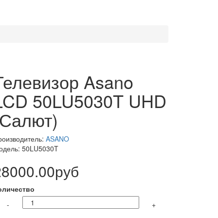
Телевизор Asano
LCD 50LU5030T UHD
(Салют)
роизводитель:
ASANO
одель: 50LU5030T
28000.00руб
оличество
-
+