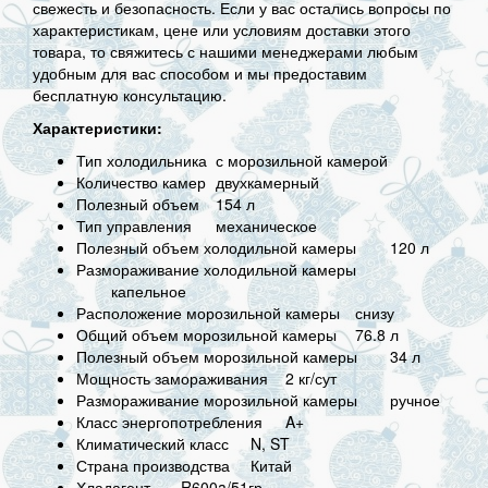
свежесть и безопасность. Если у вас остались вопросы по
характеристикам, цене или условиям доставки этого
товара, то свяжитесь с нашими менеджерами любым
удобным для вас способом и мы предоставим
бесплатную консультацию.
Характеристики:
Тип холодильника
с морозильной камерой
Количество камер
двухкамерный
Полезный объем
154 л
Тип управления
механическое
Полезный объем холодильной камеры
120 л
Размораживание холодильной камеры
капельное
Расположение морозильной камеры
снизу
Общий объем морозильной камеры
76.8 л
Полезный объем морозильной камеры
34 л
Мощность замораживания
2 кг/сут
Размораживание морозильной камеры
ручное
Класс энергопотребления
A+
Климатический класс
N, ST
Страна производства
Китай
Хладагент
R600a/51гр