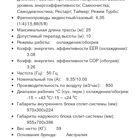
уровень энергоэффективности; Самоочистка;
Самодиагностика; Рестарт; Таймер; Режим Турбо;
Фреонопроводы жидкостный/газовый:
6,35
(1/4)/15,88(5/8)
Максимальная длина трассы (м):
25
Допустимый перепад высоты (м):
10
Режимы работы:
охлаждение/обогрев
Коэфф. энергетич. эффективности EER (охлаждение):
3.08
Коэфф. энергетич. эффективности COP (обогрев):
3.26
Частота (Гц):
50 Гц
Номинальный ток (А):
9.35/10.00
Производительность по воздуху (м3/час):
850
Диапазон рабочих °C (сух. терм.) охлаждение/обогрев:
-15 ~ +43 ⁰С/-15 ~ +24 ⁰С
Габариты внутреннего блока сплит-системы (мм):
970х300х224
Габариты наружного блока сплит-системы (мм):
955х700х396
Вес нетто (КГ):
59
Основание бренда:
Австралия