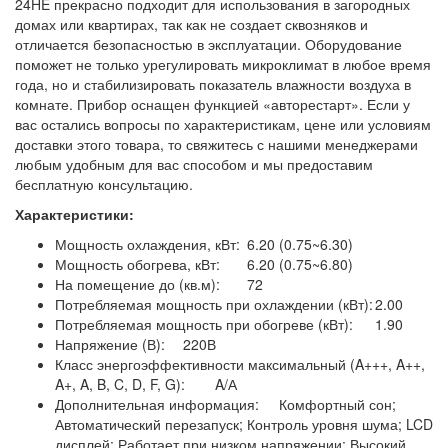
24HE прекрасно подходит для использования в загородных
домах или квартирах, так как не создает сквозняков и
отличается безопасностью в эксплуатации. Оборудование
поможет не только урегулировать микроклимат в любое время
года, но и стабилизировать показатель влажности воздуха в
комнате. Прибор оснащен функцией «авторестарт». Если у
вас остались вопросы по характеристикам, цене или условиям
доставки этого товара, то свяжитесь с нашими менеджерами
любым удобным для вас способом и мы предоставим
бесплатную консультацию.
Характеристики:
Мощность охлаждения, кВт:
6.20 (0.75~6.30)
Мощность обогрева, кВт:
6.20 (0.75~6.80)
На помещение до (кв.м):
72
Потребляемая мощность при охлаждении (кВт):
2.00
Потребляемая мощность при обогреве (кВт):
1.90
Напряжение (В):
220В
Класс энергоэффективности максимальный (A+++, A++,
A+, A, B, C, D, F, G):
A/А
Дополнительная информация:
Комфортный сон;
Автоматический перезапуск; Контроль уровня шума; LCD
дисплей; Работает при низком напряжении; Высокий