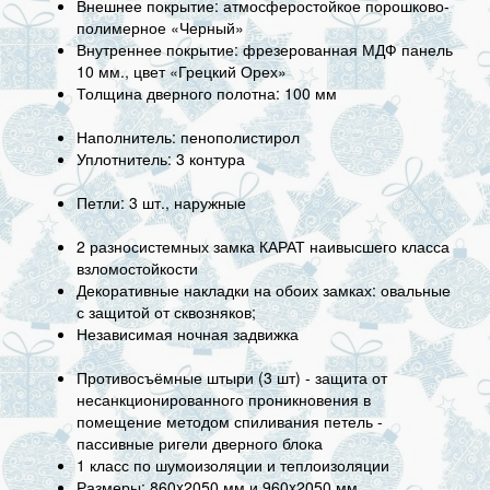
Внешнее покрытие: атмосферостойкое порошково-
полимерное «Черный»
Внутреннее покрытие: фрезерованная МДФ панель
10 мм., цвет «Грецкий Орех»
Толщина дверного полотна: 100 мм
Наполнитель: пенополистирол
Уплотнитель: 3 контура
Петли: 3 шт., наружные
2 разносистемных замка КАРАТ наивысшего класса
взломостойкости
Декоративные накладки на обоих замках: овальные
с защитой от сквозняков;
Независимая ночная задвижка
Противосъёмные штыри (3 шт) - защита от
несанкционированного проникновения в
помещение методом спиливания петель -
пассивные ригели дверного блока
1 класс по шумоизоляции и теплоизоляции
Размеры: 860x2050 мм и 960x2050 мм