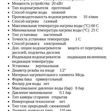
Мощность устройства
20 кВт
Тип водонагревателя
проточный
Способ подачи воды
нижний
Производительность водонагревателя
10 л/мин
Способ нагрева
газовый
Максимальная температура нагрева воды (°C)
60 C
Минимальная температура нагрева воды (°C)
25 C
Тип установки
настенный
Точность установки температуры
1 C
Способ розжига
электронный
Доп. опции водонагревателя
защита от перегрева;
дисплей; подсветка дисплея
Индикация водонагревателя
индикация включения;
индикация температуры
Установка
вертикальная
Диаметр резьбы на входе
1/2"
Материал нагревательного элемента
Медь
Форма бака
прямоугольный
Фильтр для воды
нет
Максимальное давление воды (бар)
8 бар
Давление минимальное
0.1 бар
Тип камеры сгорания
открытая
Инверторная технология
нет
Тип газа
природный; сжиженный
Диаметр дымохода (мм)
110 мм