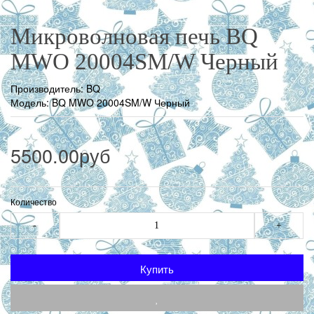
Микроволновая печь BQ
MWO 20004SM/W Черный
Производитель:
BQ
Модель: BQ MWO 20004SM/W Черный
5500.00руб
Количество
-
+
Купить