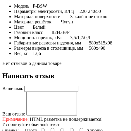
Модель
P-BSW
Параметры электросети, В/Гц
220-240/50
Материал поверхности
Закалённое стекло
Материал решёток
Чугун
Цвет
Белый
Газовый класс
II2H3B/P
Мощность горелок, кВт
3,5/1,7/0,9
Габаритные размеры изделия, мм
580x515x98
Размеры выреза в столешнице, мм
560x490
Вес, кг
13,6
Нет отзывов о данном товаре.
Написать отзыв
Ваше имя:
Ваш отзыв:
Примечание:
HTML разметка не поддерживается!
Используйте обычный текст.
Оценка:
Плохо
Хорошо