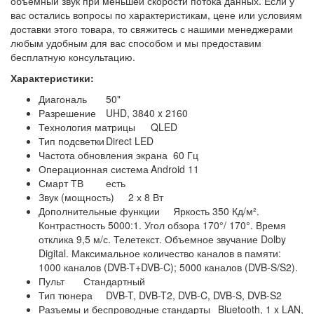
объемный звук при меньшей скорости потока данных. Если у
вас остались вопросы по характеристикам, цене или условиям
доставки этого товара, то свяжитесь с нашими менеджерами
любым удобным для вас способом и мы предоставим
бесплатную консультацию.
Характеристики:
Диагональ
50"
Разрешение
UHD, 3840 x 2160
Технология матрицы
QLED
Тип подсветки
Direct LED
Частота обновления экрана
60 Гц
Операционная система
Android 11
Смарт ТВ
есть
Звук (мощность)
2 х 8 Вт
Дополнительные функции
Яркость 350 Кд/м².
Контрастность 5000:1. Угол обзора 170°/ 170°. Время
отклика 9,5 м/с. Телетекст. Объемное звучание Dolby
Digital. Максимальное количество каналов в памяти:
1000 каналов (DVB-T+DVB-C); 5000 каналов (DVB-S/S2).
Пульт
Стандартный
Тип тюнера
DVB-T, DVB-T2, DVB-C, DVB-S, DVB-S2
Разъемы и беспроводные стандарты
Bluetooth, 1 x LAN,