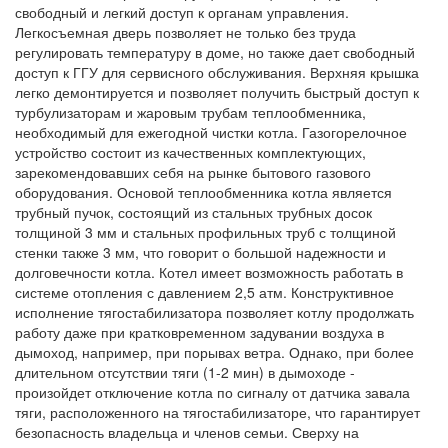
свободный и легкий доступ к органам управления.
Легкосъемная дверь позволяет не только без труда
регулировать температуру в доме, но также дает свободный
доступ к ГГУ для сервисного обслуживания. Верхняя крышка
легко демонтируется и позволяет получить быстрый доступ к
турбулизаторам и жаровым трубам теплообменника,
необходимый для ежегодной чистки котла. Газогорелочное
устройство состоит из качественных комплектующих,
зарекомендовавших себя на рынке бытового газового
оборудования. Основой теплообменника котла является
трубный пучок, состоящий из стальных трубных досок
толщиной 3 мм и стальных профильных труб с толщиной
стенки также 3 мм, что говорит о большой надежности и
долговечности котла. Котел имеет возможность работать в
системе отопления с давлением 2,5 атм. Конструктивное
исполнение тягостабилизатора позволяет котлу продолжать
работу даже при кратковременном задувании воздуха в
дымоход, например, при порывах ветра. Однако, при более
длительном отсутствии тяги (1-2 мин) в дымоходе -
произойдет отключение котла по сигналу от датчика завала
тяги, расположенного на тягостабилизаторе, что гарантирует
безопасность владельца и членов семьи. Сверху на