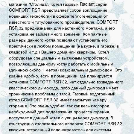
магазине "Столица". Котел газовый Radiant серии
COMFORT RSR представляет собой воплощение
новейших технологий в сфере теплогенерации от
известного и титулованного производителя. COMFORT
RSR 32 предназначен для настенного монтажа, а его
установка не займет много времени. Компактные
размеры данного котла позволяют установить его
практически в любом помещении (на кухне, в гараже, в
кладовой и т.д.) Вашего дома или квартиры. Котел
оборудован специальным вытяжным устройством,
позволяющим данному котлу работать с мобильным
(длинною около 1 метра) коаксиальным дымоходом. Это
крайне удобно, если в помещении, где планируется
установка COMFORT RSR 32, нет отдельно возведенного
классического дымохода, либо данный дымоход имеет
хронические проблемы с тягой. Газовый водогрейный
котел COMFORT RSR 32 имеет закрытую камеру
сгорания. Это очень удобно, так как весь кислород,
необходимый для поддержания процесса горения,
поступает в данный котел с улицы через дымоход. В
конструкцию отопительного аппарата COMFORT RSR 32
включен встроенный водонагреватель для системы